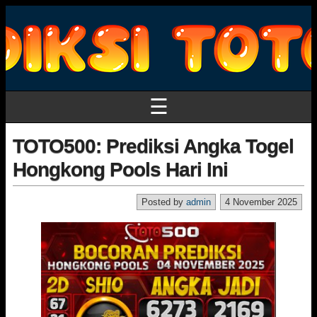
☰
TOTO500: Prediksi Angka Togel
Hongkong Pools Hari Ini
Posted by
admin
4 November 2025