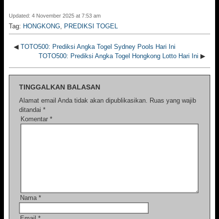
Updated: 4 November 2025 at 7:53 am
Tag:
HONGKONG
,
PREDIKSI TOGEL
◀
TOTO500: Prediksi Angka Togel Sydney Pools Hari Ini
TOTO500: Prediksi Angka Togel Hongkong Lotto Hari Ini
▶
TINGGALKAN BALASAN
Alamat email Anda tidak akan dipublikasikan.
Ruas yang wajib
ditandai
*
Komentar
*
Nama
*
Email
*