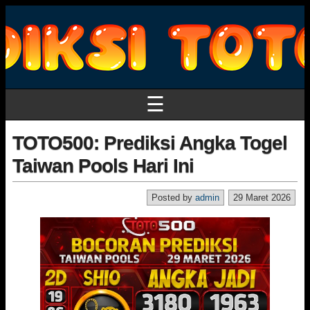
☰
TOTO500: Prediksi Angka Togel
Taiwan Pools Hari Ini
Posted by
admin
29 Maret 2026