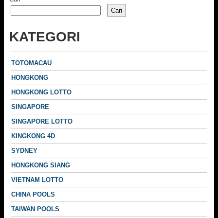
Cari
KATEGORI
TOTOMACAU
HONGKONG
HONGKONG LOTTO
SINGAPORE
SINGAPORE LOTTO
KINGKONG 4D
SYDNEY
HONGKONG SIANG
VIETNAM LOTTO
CHINA POOLS
TAIWAN POOLS